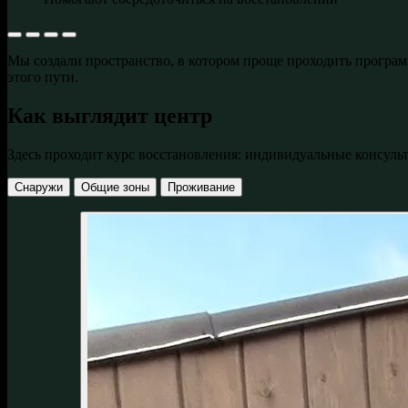
Мы создали пространство, в котором проще проходить програм
этого пути.
Как выглядит центр
Здесь проходит курс восстановления: индивидуальные консульт
Снаружи
Общие зоны
Проживание