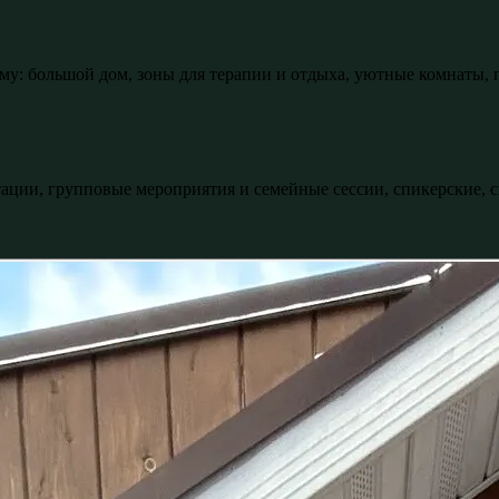
му: большой дом, зоны для терапии и отдыха, уютные комнаты,
ации, групповые мероприятия и семейные сессии, спикерские, с