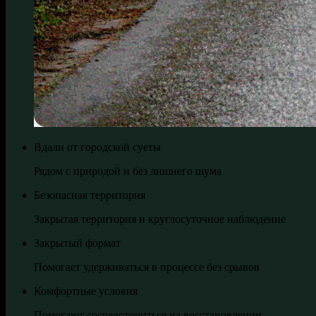
Вдали от городской суеты
Рядом с природой и без лишнего шума
Безопасная территория
Закрытая территория и круглосуточное наблюдение
Закрытый формат
Помогает удерживаться в процессе без срывов
Комфортные условия
Помогают сосредоточиться на восстановлении